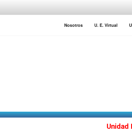
IRFE-IRFE
Nosotros
U. E. Virtual
U
Unidad 