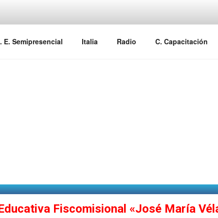
YAL
. E. Semipresencial
Italia
Radio
C. Capacitación
Educativa Fiscomisional «José María Véla